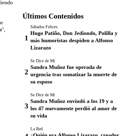
diendo
Últimos Contenidos
or
Sábados Felices
o
",
Hugo Patiño, Don Jediondo, Polilla y
más humoristas despiden a Alfonso
Lizarazo
Se Dice de Mí
Sandra Muñoz fue operada de
urgencia tras somatizar la muerte de
su esposo
Se Dice de Mí
Sandra Muñoz enviudó a los 19 y a
los 47 nuevamente perdió al amor de
su vida
La Red
¿Quién era Alfonso Lizarazo, creador