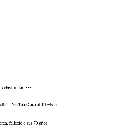
PUBLICIDAD
velas
Humor
afío'
YouTube Caracol Televisión
rea, falleció a sus 79 años