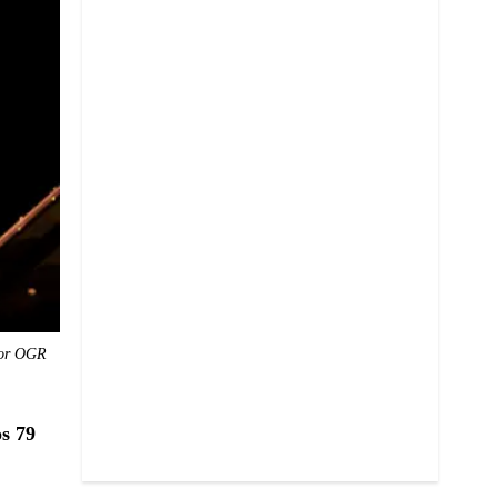
for OGR
os 79