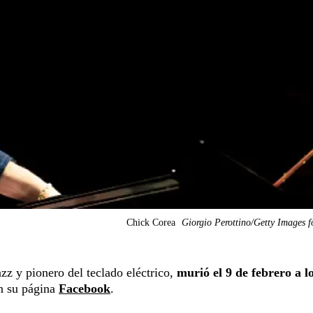
Chick Corea
Giorgio Perottino/Getty Images 
zz y pionero del teclado eléctrico,
murió el 9 de febrero a l
en su página
Facebook
.