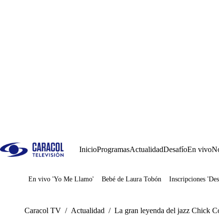
Inicio
Programas
Actualidad
Desafío
En vivo
No
En vivo 'Yo Me Llamo'
Bebé de Laura Tobón
Inscripciones 'Des
Juegos
Caracol TV
/
Actualidad
/
La gran leyenda del jazz Chick Co