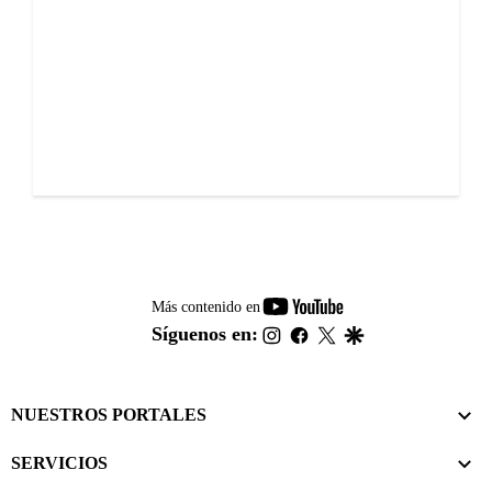
youtube-
Más contenido en
footer
instagram
facebook
twitter
google
Síguenos en:
NUESTROS PORTALES
SERVICIOS