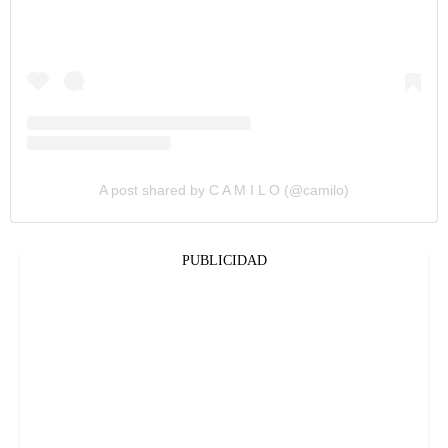
A post shared by C A M I L O (@camilo)
PUBLICIDAD