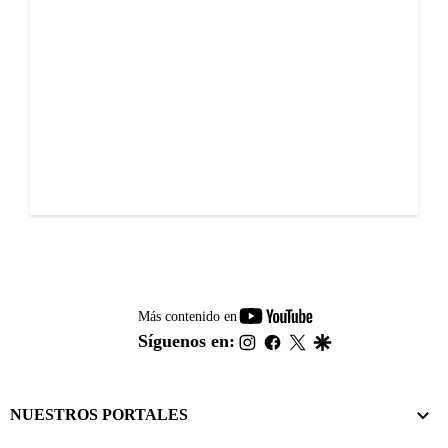
youtube-
Más contenido en
footer
instagram
facebook
twitter
google
Síguenos en:
NUESTROS PORTALES