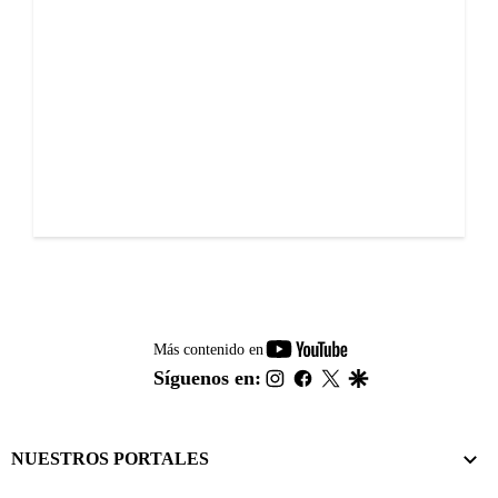
youtube-
Más contenido en
footer
instagram
facebook
twitter
google
Síguenos en:
NUESTROS PORTALES