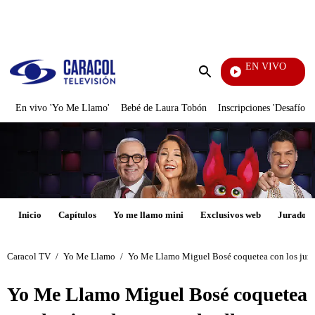
PUBLICIDAD
EN VIVO
Tamb
Enviar
búsqueda
En vivo 'Yo Me Llamo'
Bebé de Laura Tobón
Inscripciones 'Desafío'
Inicio
Capítulos
Yo me llamo mini
Exclusivos web
Jurados
Caracol TV
/
Yo Me Llamo
/
Yo Me Llamo Miguel Bosé coquetea con los jurad
Yo Me Llamo Miguel Bosé coquetea