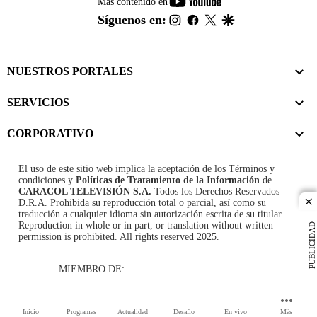
youtube-
Más contenido en
footer
instagram
facebook
twitter
google
Síguenos en:
NUESTROS PORTALES
SERVICIOS
CORPORATIVO
El uso de este sitio web implica la aceptación de los
Términos y
condiciones
y
Políticas de Tratamiento de la Información
de
CARACOL TELEVISIÓN S.A.
Todos los Derechos Reservados
D.R.A. Prohibida su reproducción total o parcial, así como su
cl
traducción a cualquier idioma sin autorización escrita de su titular.
Reproduction in whole or in part, or translation without written
PUBLICIDAD
permission is prohibited. All rights reserved 2025.
MIEMBRO DE:
Inicio
Programas
Actualidad
Desafío
En vivo
Más