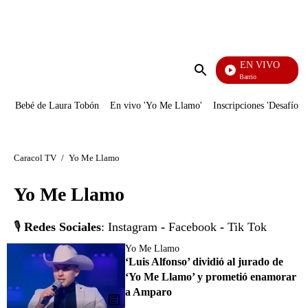
PUBLICIDAD
EN VIVO
María La Del Barrio
Enviar
búsqueda
Bebé de Laura Tobón
En vivo 'Yo Me Llamo'
Inscripciones 'Desafío'
Caracol TV
/
Yo Me Llamo
Yo Me Llamo
🎙️
Redes Sociales
:
Instagram
-
Facebook
-
Tik Tok
Yo Me Llamo
‘Luis Alfonso’ dividió al jurado de
‘Yo Me Llamo’ y prometió enamorar
a Amparo