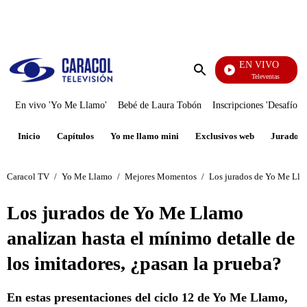
PUBLICIDAD
EN VIVO
Televentas
Enviar
búsqueda
En vivo 'Yo Me Llamo'
Bebé de Laura Tobón
Inscripciones 'Desafío'
Inicio
Capítulos
Yo me llamo mini
Exclusivos web
Jurados
Caracol TV
/
Yo Me Llamo
/
Mejores Momentos
/
Los jurados de Yo Me Llam
Los jurados de Yo Me Llamo
analizan hasta el mínimo detalle de
los imitadores, ¿pasan la prueba?
En estas presentaciones del ciclo 12 de Yo Me Llamo,