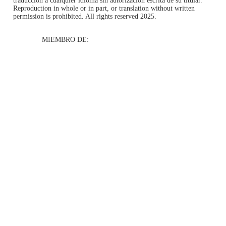
traducción a cualquier idioma sin autorización escrita de su titular.
Reproduction in whole or in part, or translation without written
permission is prohibited. All rights reserved 2025.
MIEMBRO DE: