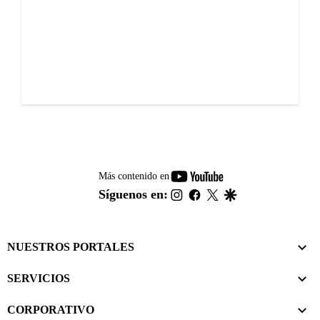
youtube-
Más contenido en
footer
instagram
facebook
twitter
google
Síguenos en:
NUESTROS PORTALES
SERVICIOS
CORPORATIVO