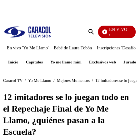
PUBLICIDAD
EN VIVO
También Caerás
Enviar
búsqueda
En vivo 'Yo Me Llamo'
Bebé de Laura Tobón
Inscripciones 'Desafío'
Inicio
Capítulos
Yo me llamo mini
Exclusivos web
Jurados
Caracol TV
/
Yo Me Llamo
/
Mejores Momentos
/
12 imitadores se lo juega
12 imitadores se lo juegan todo en
el Repechaje Final de Yo Me
Llamo, ¿quiénes pasan a la
Escuela?