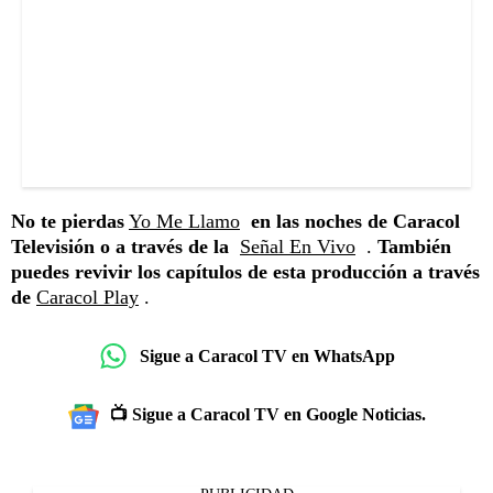
No te pierdas
Yo Me Llamo
en las noches de Caracol
Televisión o a través de la
Señal En Vivo
.
También
puedes revivir los capítulos de esta producción a través
de
Caracol Play
.
Sigue a Caracol TV en WhatsApp
📺 Sigue a Caracol TV en Google Noticias.