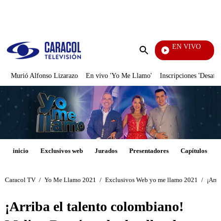
PUBLICIDAD
EN VIVO
Notic
Enviar
búsqueda
Murió Alfonso Lizarazo
En vivo 'Yo Me Llamo'
Inscripciones 'Desafío
inicio
Exclusivos web
Jurados
Presentadores
Capítulos
Caracol TV
/
Yo Me Llamo 2021
/
Exclusivos Web yo me llamo 2021
/
¡Arri
¡Arriba el talento colombiano!