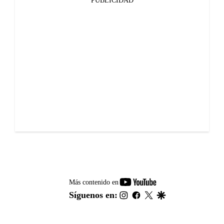
PUBLICIDAD
youtube-
Más contenido en
footer
instagram
facebook
twitter
google
Síguenos en: