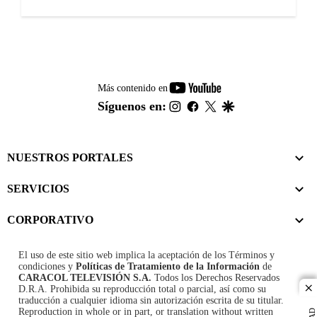
youtube-
Más contenido en
footer
instagram
facebook
twitter
google
Síguenos en:
NUESTROS PORTALES
SERVICIOS
CORPORATIVO
El uso de este sitio web implica la aceptación de los
Términos y
condiciones
y
Políticas de Tratamiento de la Información
de
CARACOL TELEVISIÓN S.A.
Todos los Derechos Reservados
D.R.A. Prohibida su reproducción total o parcial, así como su
cl
traducción a cualquier idioma sin autorización escrita de su titular.
Reproduction in whole or in part, or translation without written