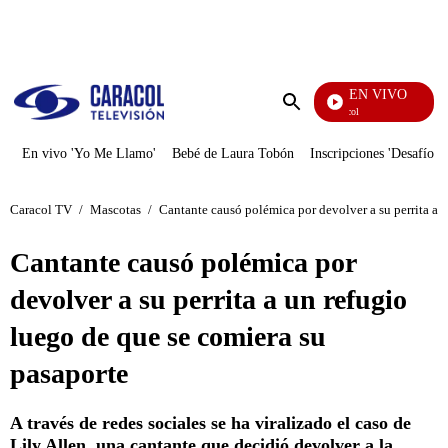
PUBLICIDAD
EN VIVO
Noticias Caracol
Enviar
búsqueda
En vivo 'Yo Me Llamo'
Bebé de Laura Tobón
Inscripciones 'Desafío'
Caracol TV
/
Mascotas
/
Cantante causó polémica por devolver a su perrita a 
Cantante causó polémica por
devolver a su perrita a un refugio
luego de que se comiera su
pasaporte
A través de redes sociales se ha viralizado el caso de
Lily Allen, una cantante que decidió devolver a la