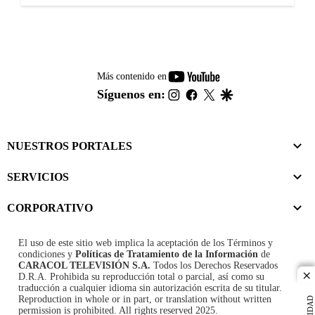
youtube-
Más contenido en
footer
instagram
facebook
twitter
google
Síguenos en:
NUESTROS PORTALES
SERVICIOS
CORPORATIVO
El uso de este sitio web implica la aceptación de los
Términos y
condiciones
y
Políticas de Tratamiento de la Información
de
CARACOL TELEVISIÓN S.A.
Todos los Derechos Reservados
D.R.A. Prohibida su reproducción total o parcial, así como su
cl
traducción a cualquier idioma sin autorización escrita de su titular.
Reproduction in whole or in part, or translation without written
permission is prohibited. All rights reserved 2025.