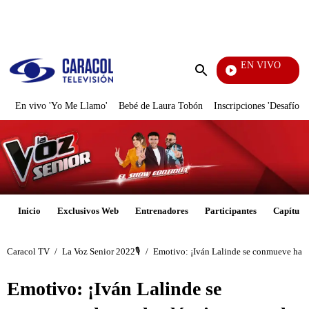
PUBLICIDAD
EN VIVO
Pura Div
Enviar
búsqueda
En vivo 'Yo Me Llamo'
Bebé de Laura Tobón
Inscripciones 'Desafío'
Inicio
Exclusivos Web
Entrenadores
Participantes
Capítulo
Caracol TV
/
La Voz Senior 2022🎙️
/
Emotivo: ¡Iván Lalinde se conmueve hasta 
Emotivo: ¡Iván Lalinde se