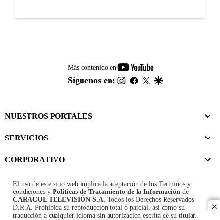
youtube-
Más contenido en
footer
instagram
facebook
twitter
google
Síguenos en:
NUESTROS PORTALES
SERVICIOS
CORPORATIVO
El uso de este sitio web implica la aceptación de los
Términos y
condiciones
y
Políticas de Tratamiento de la Información
de
CARACOL TELEVISIÓN S.A.
Todos los Derechos Reservados
D.R.A. Prohibida su reproducción total o parcial, así como su
cl
traducción a cualquier idioma sin autorización escrita de su titular.