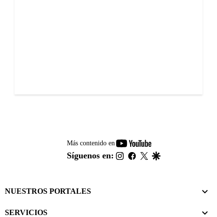
youtube-
Más contenido en
footer
instagram
facebook
twitter
google
Síguenos en:
NUESTROS PORTALES
SERVICIOS