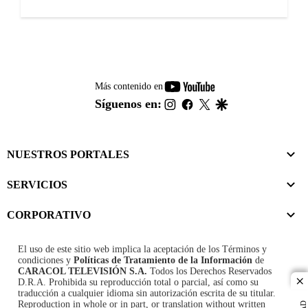
youtube-
Más contenido en
footer
instagram
facebook
twitter
google
Síguenos en:
NUESTROS PORTALES
SERVICIOS
CORPORATIVO
El uso de este sitio web implica la aceptación de los
Términos y
condiciones
y
Políticas de Tratamiento de la Información
de
CARACOL TELEVISIÓN S.A.
Todos los Derechos Reservados
D.R.A. Prohibida su reproducción total o parcial, así como su
cl
traducción a cualquier idioma sin autorización escrita de su titular.
Reproduction in whole or in part, or translation without written