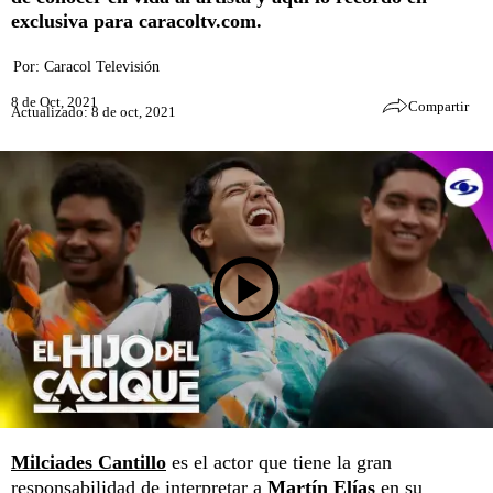
exclusiva para caracoltv.com.
Por:
Caracol Televisión
8 de Oct, 2021
Compartir
Actualizado: 8 de oct, 2021
Milciades Cantillo
es el actor que tiene la gran
responsabilidad de interpretar a
Martín Elías
en su