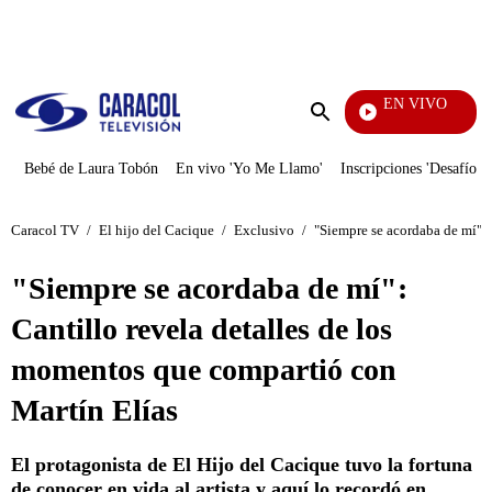
PUBLICIDAD
EN VIVO
Notic
Enviar
búsqueda
Bebé de Laura Tobón
En vivo 'Yo Me Llamo'
Inscripciones 'Desafío'
Caracol TV
/
El hijo del Cacique
/
Exclusivo
/
"Siempre se acordaba de mí": 
"Siempre se acordaba de mí":
Cantillo revela detalles de los
momentos que compartió con
Martín Elías
El protagonista de El Hijo del Cacique tuvo la fortuna
de conocer en vida al artista y aquí lo recordó en