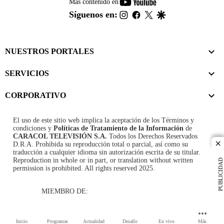
youtube-
Más contenido en
footer
instagram
facebook
twitter
google
Síguenos en:
NUESTROS PORTALES
SERVICIOS
CORPORATIVO
El uso de este sitio web implica la aceptación de los
Términos y
condiciones
y
Políticas de Tratamiento de la Información
de
CARACOL TELEVISIÓN S.A.
Todos los Derechos Reservados
D.R.A. Prohibida su reproducción total o parcial, así como su
cl
traducción a cualquier idioma sin autorización escrita de su titular.
Reproduction in whole or in part, or translation without written
PUBLICIDAD
permission is prohibited. All rights reserved 2025.
MIEMBRO DE:
Inicio
Programas
Actualidad
Desafío
En vivo
Más