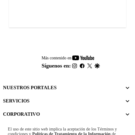
youtube-
Más contenido en
footer
instagram
facebook
twitter
google
Síguenos en:
NUESTROS PORTALES
SERVICIOS
CORPORATIVO
El uso de este sitio web implica la aceptación de los
Términos y
condiciones
y
Políticas de Tratamiento de la Información
de