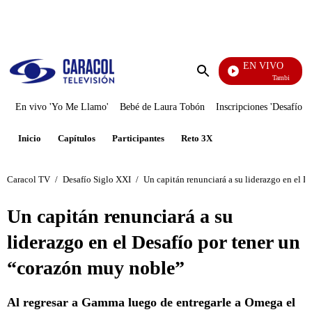
PUBLICIDAD
EN VIVO
También Caerás
Enviar
búsqueda
En vivo 'Yo Me Llamo'
Bebé de Laura Tobón
Inscripciones 'Desafío'
Inicio
Capítulos
Participantes
Reto 3X
Caracol TV
/
Desafío Siglo XXI
/
Un capitán renunciará a su liderazgo en el 
Un capitán renunciará a su
liderazgo en el Desafío por tener un
“corazón muy noble”
Al regresar a Gamma luego de entregarle a Omega el