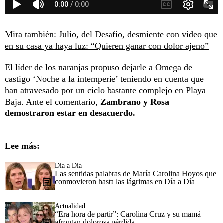
Mira también:
Julio, del Desafío, desmiente con video que
en su casa ya haya luz: “Quieren ganar con dolor ajeno”
El líder de los naranjas propuso dejarle a Omega de
castigo ‘Noche a la intemperie’ teniendo en cuenta que
han atravesado por un ciclo bastante complejo en Playa
Baja. Ante el comentario,
Zambrano y Rosa
demostraron estar en desacuerdo.
Lee más:
Día a Día
Las sentidas palabras de María Carolina Hoyos que
conmovieron hasta las lágrimas en Día a Día
Actualidad
“Era hora de partir”: Carolina Cruz y su mamá
afrontan dolorosa pérdida