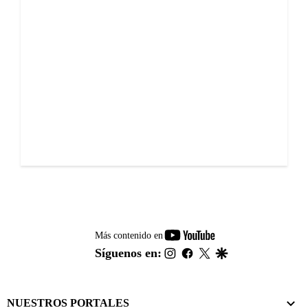
youtube-
Más contenido en
footer
instagram
facebook
twitter
google
Síguenos en:
NUESTROS PORTALES