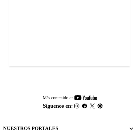
youtube-
Más contenido en
footer
instagram
facebook
twitter
google
Síguenos en:
NUESTROS PORTALES