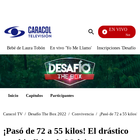
PUBLICIDAD
EN VIVO
Noticias Carac
Enviar
búsqueda
Bebé de Laura Tobón
En vivo 'Yo Me Llamo'
Inscripciones 'Desafío'
Inicio
Capítulos
Participantes
Caracol TV
/
Desafío The Box 2022
/
Convivencia
/
¡Pasó de 72 a 55 kilos! 
¡Pasó de 72 a 55 kilos! El drástico