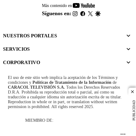
youtube-
Más contenido en
footer
instagram
facebook
twitter
google
Síguenos en:
NUESTROS PORTALES
SERVICIOS
CORPORATIVO
El uso de este sitio web implica la aceptación de los
Términos y
condiciones
y
Políticas de Tratamiento de la Información
de
CARACOL TELEVISIÓN S.A.
Todos los Derechos Reservados
D.R.A. Prohibida su reproducción total o parcial, así como su
cl
traducción a cualquier idioma sin autorización escrita de su titular.
Reproduction in whole or in part, or translation without written
PUBLICIDAD
permission is prohibited. All rights reserved 2025.
MIEMBRO DE: