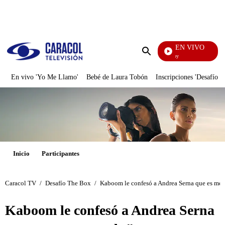
PUBLICIDAD
EN VIVO
La Finca De Hoy
Enviar
búsqueda
En vivo 'Yo Me Llamo'
Bebé de Laura Tobón
Inscripciones 'Desafío'
Inicio
Participantes
Caracol TV
/
Desafío The Box
/
Kaboom le confesó a Andrea Serna que es met
Kaboom le confesó a Andrea Serna