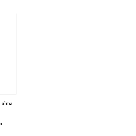
y alma
a