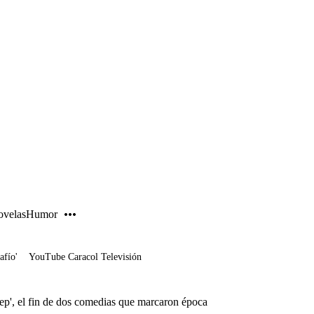
PUBLICIDAD
velas
Humor
afío'
YouTube Caracol Televisión
ep', el fin de dos comedias que marcaron época