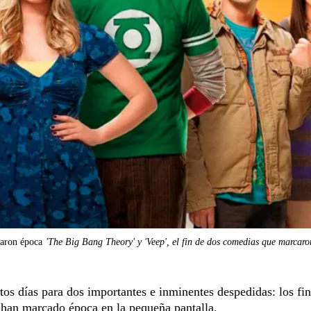
caron época
'The Big Bang Theory' y 'Veep', el fin de dos comedias que marcar
os días para dos importantes e inminentes despedidas: los fin
han marcado época en la pequeña pantalla.