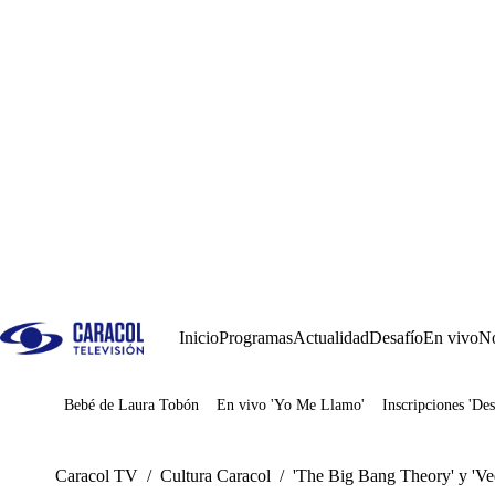
Inicio
Programas
Actualidad
Desafío
En vivo
No
Bebé de Laura Tobón
En vivo 'Yo Me Llamo'
Inscripciones 'Des
Juegos
Caracol TV
/
Cultura Caracol
/
'The Big Bang Theory' y 'Ve