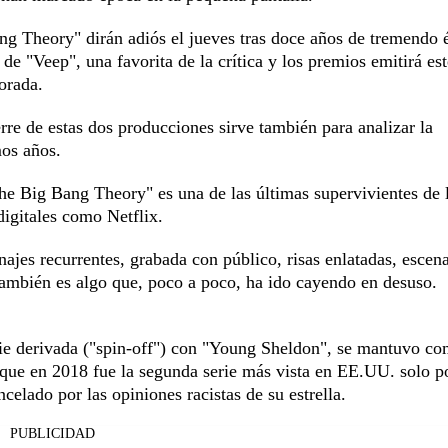
ng Theory" dirán adiós el jueves tras doce años de tremendo 
a de "Veep", una favorita de la crítica y los premios emitirá es
orada.
erre de estas dos producciones sirve también para analizar la
mos años.
e Big Bang Theory" es una de las últimas supervivientes de 
 digitales como Netflix.
ajes recurrentes, grabada con público, risas enlatadas, escena
 también es algo que, poco a poco, ha ido cayendo en desuso.
ie derivada ("spin-off") con "Young Sheldon", se mantuvo c
 que en 2018 fue la segunda serie más vista en EE.UU. solo p
elado por las opiniones racistas de su estrella.
PUBLICIDAD