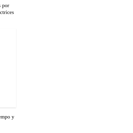
s por
ctrices
iempo y