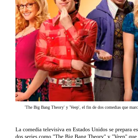
'The Big Bang Theory' y 'Veep', el fin de dos comedias que mar
La comedia televisiva en Estados Unidos se prepara est
dos series como "The Big Bang Theory" y "Veep" que 