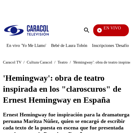
PUBLICIDAD
EN VIVO
También Caerás
Enviar
búsqueda
En vivo 'Yo Me Llamo'
Bebé de Laura Tobón
Inscripciones 'Desafío'
Caracol TV
/
Cultura Caracol
/
Teatro
/
'Hemingway': obra de teatro inspirad
'Hemingway': obra de teatro
inspirada en los "claroscuros" de
Ernest Hemingway en España
Ernest Hemingway fue inspiración para la dramaturga
peruana Maritza Núñez, quien se encargó de escribir
cada texto de la puesta en escena que fue presentada