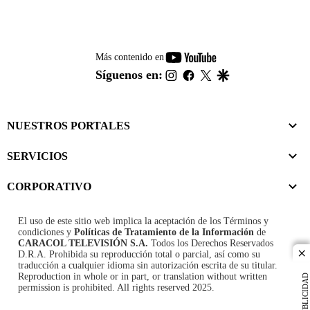
youtube-
Más contenido en
footer
instagram
facebook
twitter
google
Síguenos en:
NUESTROS PORTALES
SERVICIOS
CORPORATIVO
El uso de este sitio web implica la aceptación de los
Términos y
condiciones
y
Políticas de Tratamiento de la Información
de
CARACOL TELEVISIÓN S.A.
Todos los Derechos Reservados
D.R.A. Prohibida su reproducción total o parcial, así como su
cl
traducción a cualquier idioma sin autorización escrita de su titular.
Reproduction in whole or in part, or translation without written
PUBLICIDAD
permission is prohibited. All rights reserved 2025.