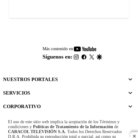
youtube-
Más contenido en
footer
instagram
facebook
twitter
google
Síguenos en:
NUESTROS PORTALES
SERVICIOS
CORPORATIVO
El uso de este sitio web implica la aceptación de los
Términos y
condiciones
y
Políticas de Tratamiento de la Información
de
CARACOL TELEVISIÓN S.A.
Todos los Derechos Reservados
D.R.A. Prohibida su reproducción total o parcial, así como su