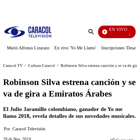
PUBLICIDAD
EN VIVO
Noticias C
Enviar
búsqueda
Murió Alfonso Lizarazo
En vivo 'Yo Me Llamo'
Inscripciones 'Desafío
Caracol TV
/
Cultura Caracol
/
Robinson Silva estrena canción y se va de gira
Robinson Silva estrena canción y se
va de gira a Emiratos Árabes
El Julio Jaramillo colombiano, ganador de Yo me
llamo 2018, revela detalles de sus novedades musicales.
Por:
Caracol Televisión
29 de Nov, 2019