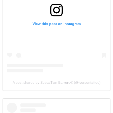
View this post on Instagram
A post shared by SebasTian Barrero®️ (@iversontattoo)