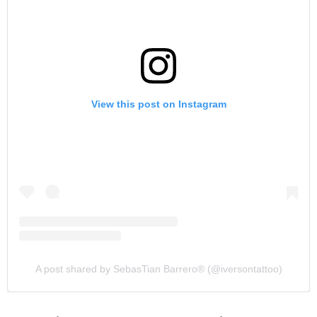
View this post on Instagram
A post shared by SebasTian Barrero®️ (@iversontattoo)