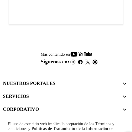
youtube-
Más contenido en
footer
instagram
facebook
twitter
google
Síguenos en:
NUESTROS PORTALES
SERVICIOS
CORPORATIVO
El uso de este sitio web implica la aceptación de los
Términos y
condiciones
y
Políticas de Tratamiento de la Información
de