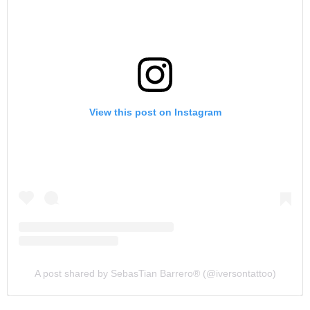
View this post on Instagram
A post shared by SebasTian Barrero®️ (@iversontattoo)