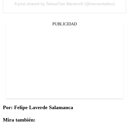
A post shared by SebasTian Barrero®️ (@iversontattoo)
PUBLICIDAD
Por: Felipe Laverde Salamanca
Mira también: