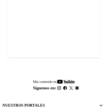
youtube-
Más contenido en
footer
instagram
facebook
twitter
google
Síguenos en:
NUESTROS PORTALES