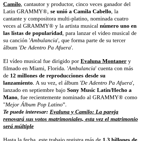
Camilo
, cantautor y productor, cinco veces ganador del
Latin GRAMMY®,
se unió a
Camila Cabello
, la
cantante y compositora multi-platino, nominada cuatro
veces al GRAMMY® y la artista musical
número uno en
las listas de popularidad
, para lanzar el video musical de
su canción '
Ambulancia
', que forma parte de su tercer
álbum '
De Adentro Pa Afuera
'.
El vídeo musical fue dirigido por
Evaluna Montaner
y
filmado en Miami, Florida. '
Ambulancia
' cuenta con más
de
12 millones de reproducciones desde su
lanzamiento
. A su vez, el álbum '
De Adentro Pa Afuera
',
lanzado en septiembre bajo
Sony Music Latin/Hecho a
Mano
, fue recientemente nominado al GRAMMY® como
"
Mejor Álbum Pop Latino
”.
Te puede interesar:
Evaluna y Camilo: La pareja
renovará sus votos matrimoniales, esta vez el matrimonio
será múltiple
Hasta la fecha, este trabajo registra más de
1.3 billones de