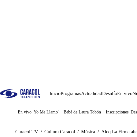
Inicio
Programas
Actualidad
Desafío
En vivo
No
En vivo 'Yo Me Llamo'
Bebé de Laura Tobón
Inscripciones 'Des
Juegos
Caracol TV
/
Cultura Caracol
/
Música
/
Aleq La Firma ahor