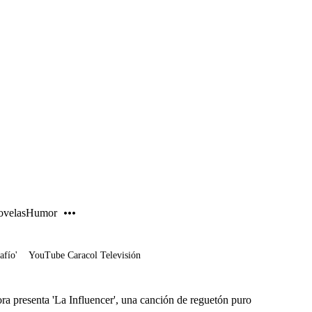
PUBLICIDAD
velas
Humor
afío'
YouTube Caracol Televisión
a presenta 'La Influencer', una canción de reguetón puro