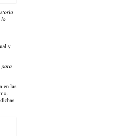
storia
 lo
ual y
s para
a en las
smo,
dichas