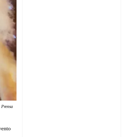
a Prensa
vento