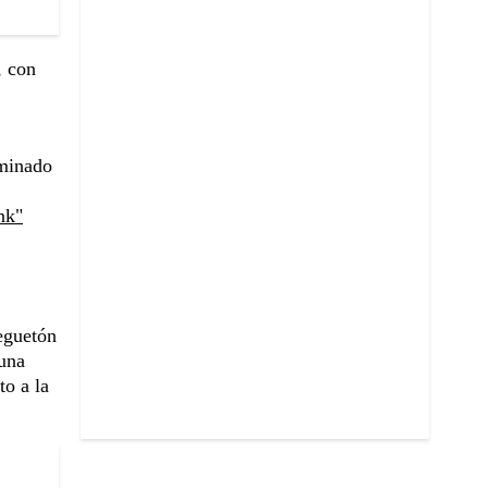
, con
minado
nk"
eguetón
 una
to a la