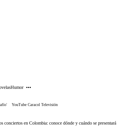
PUBLICIDAD
velas
Humor
afío'
YouTube Caracol Televisión
os conciertos en Colombia: conoce dónde y cuándo se presentará