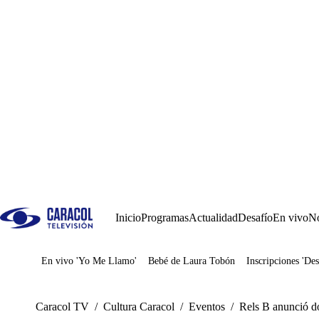
Inicio
Programas
Actualidad
Desafío
En vivo
No
En vivo 'Yo Me Llamo'
Bebé de Laura Tobón
Inscripciones 'Des
Juegos
Caracol TV
/
Cultura Caracol
/
Eventos
/
Rels B anunció d