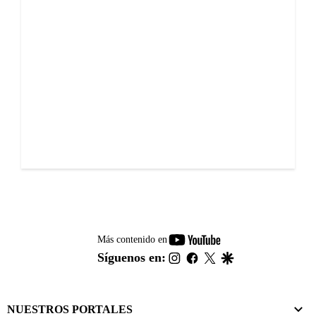
youtube-
Más contenido en
footer
instagram
facebook
twitter
google
Síguenos en:
NUESTROS PORTALES