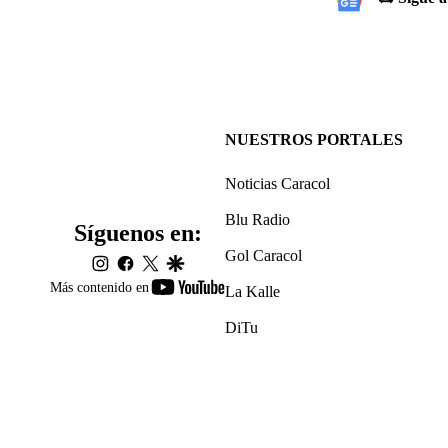
NUESTROS PORTALES
Noticias Caracol
Blu Radio
Síguenos en:
Gol Caracol
instagram
facebook
twitter
google
youtube-
Más contenido en
La Kalle
footer
DiTu