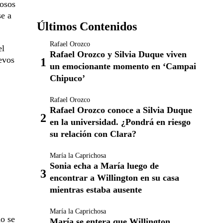
tosos
se a
Últimos Contenidos
Rafael Orozco
el
Rafael Orozco y Silvia Duque viven
evos
un emocionante momento en ‘Campai
Chipuco’
Rafael Orozco
Rafael Orozco conoce a Silvia Duque
en la universidad. ¿Pondrá en riesgo
su relación con Clara?
María la Caprichosa
Sonia echa a María luego de
encontrar a Willington en su casa
mientras estaba ausente
María la Caprichosa
no se
María se entera que Willington