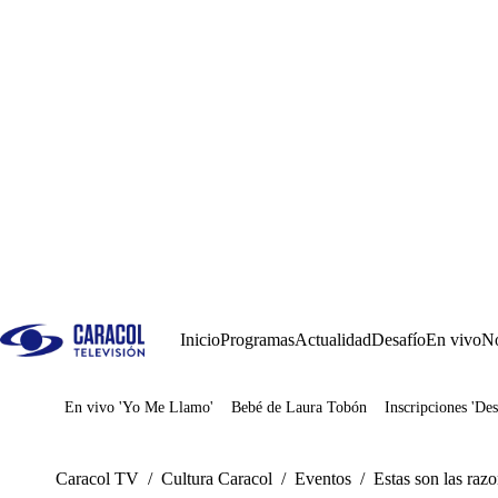
Inicio
Programas
Actualidad
Desafío
En vivo
No
En vivo 'Yo Me Llamo'
Bebé de Laura Tobón
Inscripciones 'Des
Juegos
Caracol TV
/
Cultura Caracol
/
Eventos
/
Estas son las razo