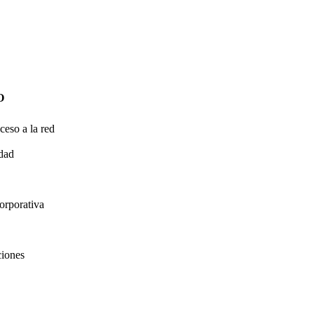
O
ceso a la red
idad
orporativa
ciones