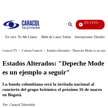
PUBLICIDAD
EN VIVO
La Finca 
Enviar
búsqueda
En vivo 'Yo Me Llamo'
Bebé de Laura Tobón
Inscripciones 'Desafío'
Caracol TV
/
Cultura Caracol
/
Estados Alterados: "Depeche Mode es un ejemp
Estados Alterados: "Depeche Mode
es un ejemplo a seguir"
La banda colombiana será la invitada nacional al
concierto del grupo británico el próximo 16 de marzo
en Bogotá.
Por:
Caracol Televisión