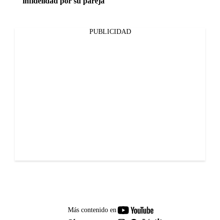
infidelidad por su pareja
PUBLICIDAD
youtube-
Más contenido en
footer