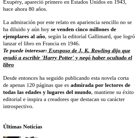
Exupéry, apareció primero en Estados Unidos en 1943,
hace ahora 80 años.
La admiración por este relato en apariencia sencillo no se
ha diluido y aún hoy
se venden cinco millones de
ejemplares al año
, según la editorial Gallimard, que logró
lanzar el libro en Francia en 1946.
Te puede interesar:
Exesposo de J. K. Rowling dijo que
ayudó a escribir 'Harry Potter' y negó haber ocultado el
libro
Desde entonces ha seguido publicando esta novela corta
de apenas 120 páginas que es
admirada por lectores de
todas las edades y lugares del mundo
, mantiene su éxito
editorial e inspira a creadores que destacan su carácter
introspectivo.
Últimas Noticias