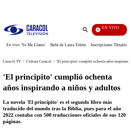
PUBLICIDAD
EN VIVO
Tambié
Enviar
búsqueda
En vivo 'Yo Me Llamo'
Bebé de Laura Tobón
Inscripciones 'Desafío'
Caracol TV
/
Cultura Caracol
/
'El principito' cumplió ochenta años inspirando
'El principito' cumplió ochenta
años inspirando a niños y adultos
La novela 'El principito' es el segundo libro más
traducido del mundo tras la Biblia, pues para el año
2022 contaba con 500 traducciones oficiales de sus 120
páginas.