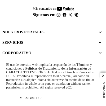
youtube-
Más contenido en
footer
instagram
facebook
twitter
google
Síguenos en:
NUESTROS PORTALES
SERVICIOS
CORPORATIVO
El uso de este sitio web implica la aceptación de los
Términos y
condiciones
y
Políticas de Tratamiento de la Información
de
CARACOL TELEVISIÓN S.A.
Todos los Derechos Reservados
D.R.A. Prohibida su reproducción total o parcial, así como su
cl
traducción a cualquier idioma sin autorización escrita de su titular.
Reproduction in whole or in part, or translation without written
PUBLICIDAD
permission is prohibited. All rights reserved 2025.
MIEMBRO DE: