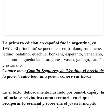
La primera edición en español fue la argentina,
en
1951. 'El principito' se puede leer en friulano, romanche,
ladino, palatino, quechua, konkani, esperanto, veneciano,
occitano languedociano, aragonés, vasco, gallego, catalán
y asturiano.
Conoce más:
Camila Esguerra, de 'Ventino, el precio de
la gloria', salió toda una poeta; conoce sus libros
En el texto, delicadamente ilustrado por Saint-Exupéry,
la
infancia se reivindica como territorio en el que
recuperar lo esencial
y sobre ella el joven Principito