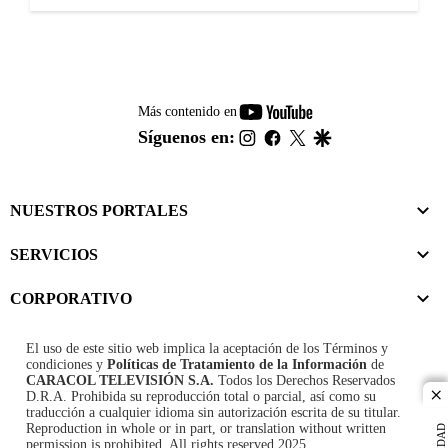
youtube-
Más contenido en
footer
instagram
facebook
twitter
google
Síguenos en:
NUESTROS PORTALES
SERVICIOS
CORPORATIVO
El uso de este sitio web implica la aceptación de los
Términos y
condiciones
y
Políticas de Tratamiento de la Información
de
CARACOL TELEVISIÓN S.A.
Todos los Derechos Reservados
D.R.A. Prohibida su reproducción total o parcial, así como su
cl
traducción a cualquier idioma sin autorización escrita de su titular.
Reproduction in whole or in part, or translation without written
permission is prohibited. All rights reserved 2025.