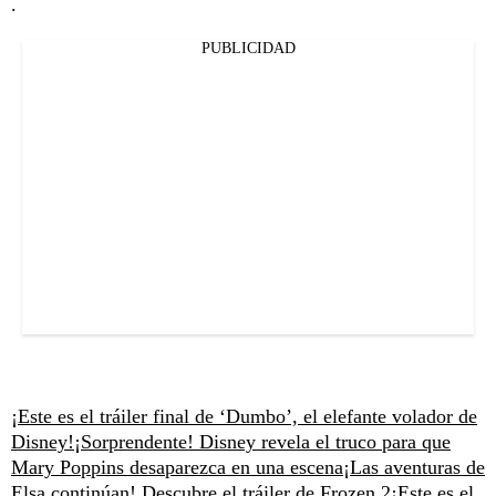
.
PUBLICIDAD
¡Este es el tráiler final de ‘Dumbo’, el elefante volador de
Disney!
¡Sorprendente! Disney revela el truco para que
Mary Poppins desaparezca en una escena
¡Las aventuras de
Elsa continúan! Descubre el tráiler de Frozen 2
¡Este es el