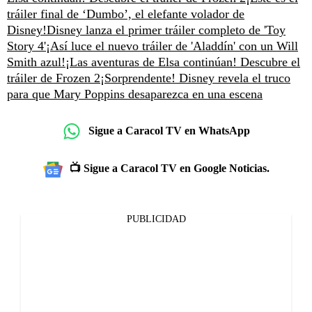
tráiler final de ‘Dumbo’, el elefante volador de
Disney!
Disney lanza el primer tráiler completo de 'Toy
Story 4'
¡Así luce el nuevo tráiler de 'Aladdín' con un Will
Smith azul!
¡Las aventuras de Elsa continúan! Descubre el
tráiler de Frozen 2
¡Sorprendente! Disney revela el truco
para que Mary Poppins desaparezca en una escena
Sigue a Caracol TV en WhatsApp
📺 Sigue a Caracol TV en Google Noticias.
PUBLICIDAD