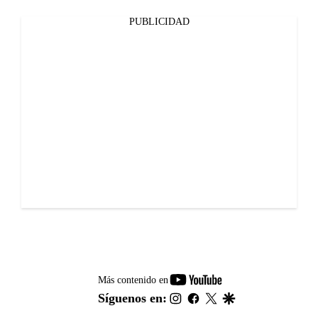
PUBLICIDAD
youtube-
Más contenido en
footer
instagram
facebook
twitter
google
Síguenos en: