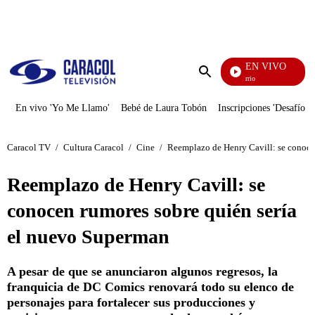
PUBLICIDAD
EN VIVO
María La Del Barrio
Enviar
búsqueda
En vivo 'Yo Me Llamo'
Bebé de Laura Tobón
Inscripciones 'Desafío'
Caracol TV
/
Cultura Caracol
/
Cine
/
Reemplazo de Henry Cavill: se conoce
Reemplazo de Henry Cavill: se
conocen rumores sobre quién sería
el nuevo Superman
A pesar de que se anunciaron algunos regresos, la
franquicia de DC Comics renovará todo su elenco de
personajes para fortalecer sus producciones y