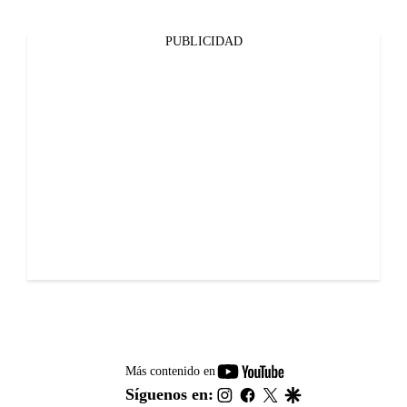
PUBLICIDAD
youtube-
Más contenido en
footer
instagram
facebook
twitter
google
Síguenos en: