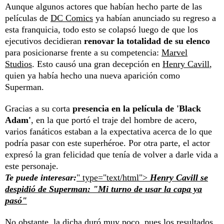
Aunque algunos actores que habían hecho parte de las
películas de
DC Comics
ya habían anunciado su regreso a
esta franquicia, todo esto se colapsó luego de que los
ejecutivos decidieran
renovar la totalidad de su elenco
para posicionarse frente a su competencia:
Marvel
Studios
. Esto causó una gran decepción en
Henry Cavill
,
quien ya había hecho una nueva aparición como
Superman.
Gracias a su corta
presencia en la película de 'Black
Adam'
, en la que portó el traje del hombre de acero,
varios fanáticos estaban a la expectativa acerca de lo que
podría pasar con este superhéroe. Por otra parte, el actor
expresó la gran felicidad que tenía de volver a darle vida a
este personaje.
Te puede interesar:
" type="text/html">
Henry Cavill se
despidió de Superman: "Mi turno de usar la capa ya
pasó"
No obstante, la dicha duró muy poco, pues los resultados