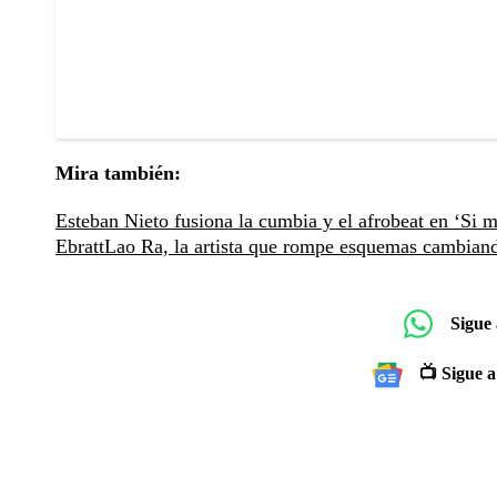
Mira también:
Esteban Nieto fusiona la cumbia y el afrobeat en ‘Si m
Ebratt
Lao Ra, la artista que rompe esquemas cambiand
Sigue
📺 Sigue a