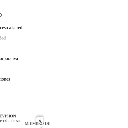
O
ceso a la red
idad
orporativa
ciones
EVISIÓN
escrita de su
close
MIEMBRO DE: