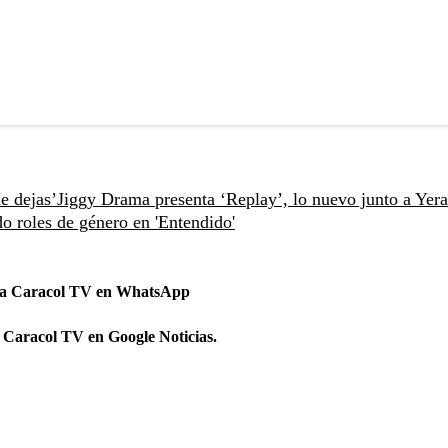
e dejas’
Jiggy Drama presenta ‘Replay’, lo nuevo junto a Yera
o roles de género en 'Entendido'
 a Caracol TV en WhatsApp
 Caracol TV en Google Noticias.