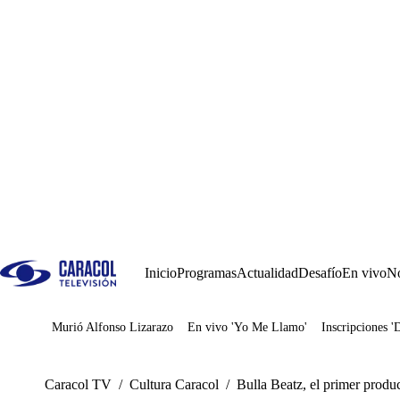
Inicio
Programas
Actualidad
Desafío
En vivo
No
Murió Alfonso Lizarazo
En vivo 'Yo Me Llamo'
Inscripciones '
Juegos
Caracol TV
/
Cultura Caracol
/
Bulla Beatz, el primer produ