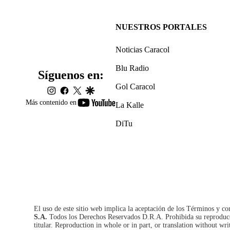
NUESTROS PORTALES
Noticias Caracol
Blu Radio
Síguenos en:
Gol Caracol
instagram
facebook
twitter
google
youtube-
Más contenido en
La Kalle
footer
DiTu
El uso de este sitio web implica la aceptación de los
Términos y co
S.A.
Todos los Derechos Reservados D.R.A. Prohibida su reproducció
titular. Reproduction in whole or in part, or translation without wri