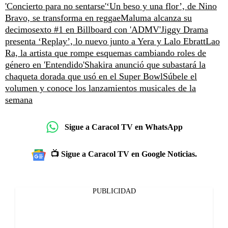
'Concierto para no sentarse'
‘Un beso y una flor’, de Nino
Bravo, se transforma en reggae
Maluma alcanza su
decimosexto #1 en Billboard con 'ADMV'
Jiggy Drama
presenta ‘Replay’, lo nuevo junto a Yera y Lalo Ebratt
Lao
Ra, la artista que rompe esquemas cambiando roles de
género en 'Entendido'
Shakira anunció que subastará la
chaqueta dorada que usó en el Super Bowl
Súbele el
volumen y conoce los lanzamientos musicales de la
semana
Sigue a Caracol TV en WhatsApp
📺 Sigue a Caracol TV en Google Noticias.
PUBLICIDAD