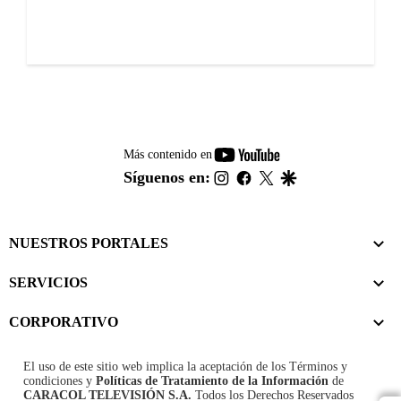
youtube-
Más contenido en
footer
instagram
facebook
twitter
google
Síguenos en:
NUESTROS PORTALES
SERVICIOS
CORPORATIVO
El uso de este sitio web implica la aceptación de los
Términos y
condiciones
y
Políticas de Tratamiento de la Información
de
CARACOL TELEVISIÓN S.A.
Todos los Derechos Reservados