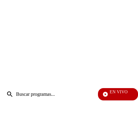
Entrada
EN VIVO
de
También Ca
Enviar
búsqueda
búsqueda