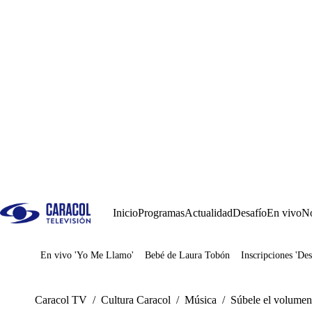
Inicio
Programas
Actualidad
Desafío
En vivo
No
En vivo 'Yo Me Llamo'
Bebé de Laura Tobón
Inscripciones 'Des
Juegos
Caracol TV
/
Cultura Caracol
/
Música
/
Súbele el volumen