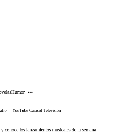
PUBLICIDAD
velas
Humor
afío'
YouTube Caracol Televisión
 y conoce los lanzamientos musicales de la semana