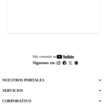
youtube-
Más contenido en
footer
instagram
facebook
twitter
google
Síguenos en:
NUESTROS PORTALES
SERVICIOS
CORPORATIVO