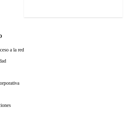
O
ceso a la red
idad
orporativa
ciones