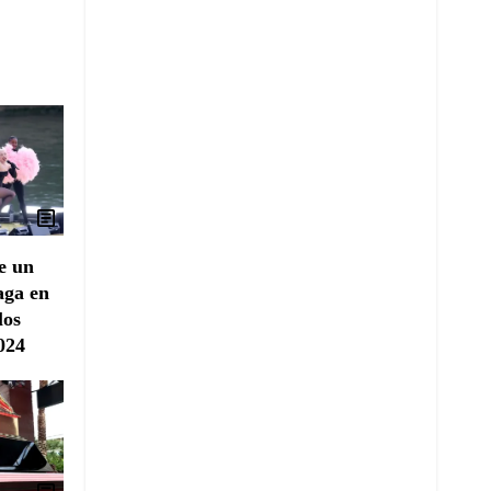
e un
aga en
los
024