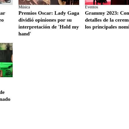
Música
Eventos
tar
Premios Oscar: Lady Gaga
Grammy 2023: Cono
eo
dividió opiniones por su
detalles de la cere
interpretación de 'Hold my
los principales nom
hand'
 de
enado