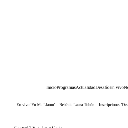
Inicio
Programas
Actualidad
Desafío
En vivo
No
En vivo 'Yo Me Llamo'
Bebé de Laura Tobón
Inscripciones 'Des
Juegos
Caracol TV
/
Lady Gaga