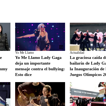
Yo Me Llamo
Actualidad
de
Yo Me Llamo Lady Gaga
La graciosa caída d
deja un importante
bailarín de Lady G
ammy
mensaje contra el bullying:
la Inauguración de 
Esto dice
Juegos Olímpicos 2