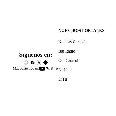
NUESTROS PORTALES
Noticias Caracol
Blu Radio
Síguenos en:
Gol Caracol
instagram
facebook
twitter
google
youtube-
Más contenido en
La Kalle
footer
DiTu