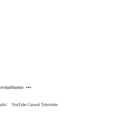
PUBLICIDAD
velas
Humor
afío'
YouTube Caracol Televisión