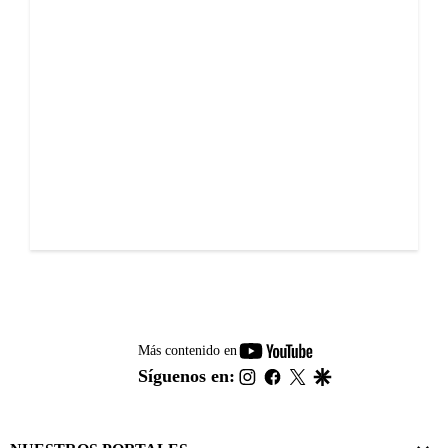
youtube-
Más contenido en
footer
instagram
facebook
twitter
google
Síguenos en: