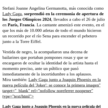
Stefani Joanne Angelina Germanotta, más conocida como
Lady Gaga
,
sorprendió en la ceremonia de apertura de
los Juegos Olímpicos 2024
, llevados a cabo el 26 de julio
en
París, Francia
. La cantante amenizó este evento, en el
que los más de 10.000 atletas de todo el mundo hicieron
un recorrido por el río Sena para encender el pebetero
junto a la Torre Eiffel.
Vestida de negro, la acompañaron una decena de
bailarines que portaban pompones rosas y que se
encargaron de ocultar la identidad de la artista hasta el
momento preciso, ante un público que pasó
inmediatamente de la incertidumbre a los aplausos.
Mira también:
Lady Gaga junto a Joaquin Phoenix en la
nueva película del 'Joker': se conoce la primera imagen"
target="_blank" rel="nofollow noreferrer noopener"
type="text/html">
Lady Gaga junto a Joaquin Phoenix en la nueva película del