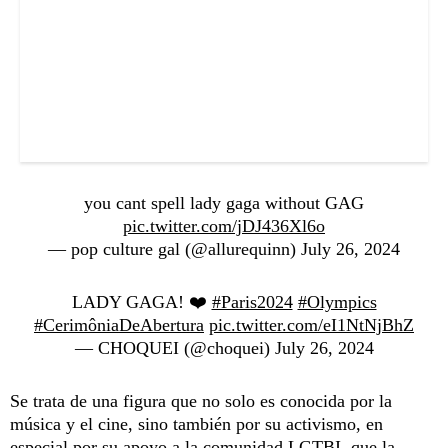
you cant spell lady gaga without GAG
pic.twitter.com/jDJ436Xl6o
— pop culture gal (@allurequinn)
July 26, 2024
LADY GAGA! ❤️
#Paris2024
#Olympics
#CerimôniaDeAbertura
pic.twitter.com/eI1NtNjBhZ
— CHOQUEI (@choquei)
July 26, 2024
Se trata de una figura que no solo es conocida por la
música y el cine, sino también por su activismo, en
especial por su apoyo a la comunidad LGTBI, que la