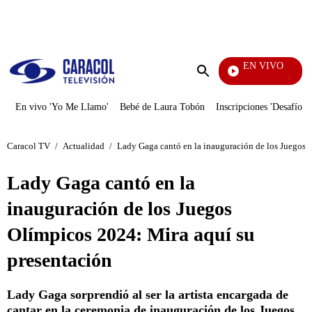
PUBLICIDAD
EN VIVO
Se Dice D
Enviar
búsqueda
En vivo 'Yo Me Llamo'
Bebé de Laura Tobón
Inscripciones 'Desafío'
Caracol TV
/
Actualidad
/
Lady Gaga cantó en la inauguración de los Juegos 
Lady Gaga cantó en la
inauguración de los Juegos
Olímpicos 2024: Mira aquí su
presentación
Lady Gaga sorprendió al ser la artista encargada de
cantar en la ceremonia de inauguración de los Juegos