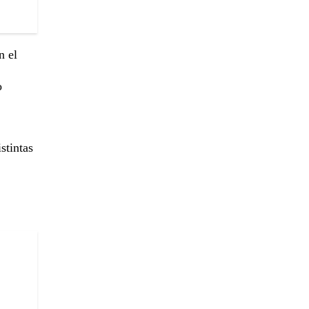
n el
o
stintas