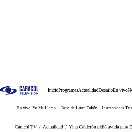
Inicio
Programas
Actualidad
Desafío
En vivo
No
En vivo 'Yo Me Llamo'
Bebé de Laura Tobón
Inscripciones 'Des
Juegos
Caracol TV
/
Actualidad
/
Yina Calderón pidió ayuda para E