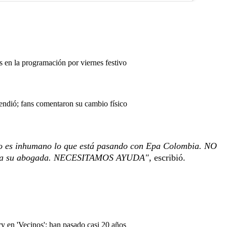
en la programación por viernes festivo
endió; fans comentaron su cambio físico
ro es inhumano lo que está pasando con Epa Colombia. NO
r a su abogada. NECESITAMOS AYUDA",
escribió.
ry en 'Vecinos': han pasado casi 20 años