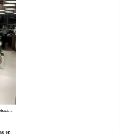
olombia
as en