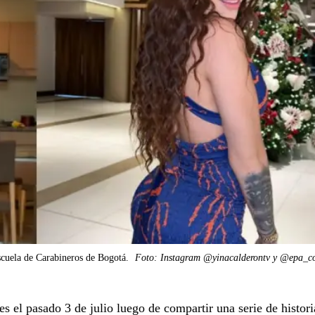
scuela de Carabineros de Bogotá.
Foto: Instagram @yinacalderontv y @epa_c
 el pasado 3 de julio luego de compartir una serie de histori