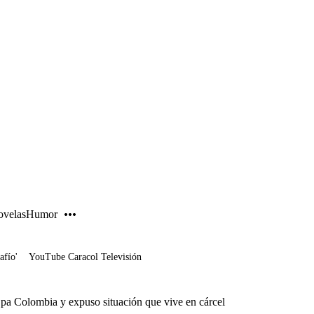
PUBLICIDAD
velas
Humor
afío'
YouTube Caracol Televisión
pa Colombia y expuso situación que vive en cárcel