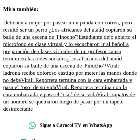
Mira también:
Detienen a mujer por pasear a un panda con correa, pero
resultó ser un perro
¿Los africanos del ataúd copiaron su
baile de una escena de 'Pinocho'?
Estudiante dejó abierto el
micrófono en clase virtual y lo escucharon ir al baño
La
preparación de clases virtuales de un profesor causa
ternura en las redes sociales
¿Los africanos del ataúd
copiaron su baile de una escena de 'Pinocho'?
Viral:
ladrona recibe doloroso castigo por meter las manos donde
no debe
Viral: Reportera termina con la cara embarrada y
pasa el ‘oso’ de su vida
Viral: Reportera termina con la
cara embarrada y pasa el ‘oso’ de su vida
Viral: zapatos de
un hombre se quemaron luego de pasar por un tapete
desinfectante
Sigue a Caracol TV en WhatsApp