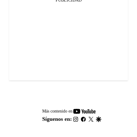
PUBLICIDAD
youtube-
Más contenido en
footer
instagram
facebook
twitter
google
Síguenos en: