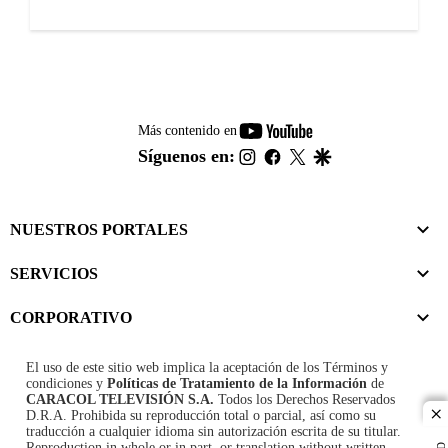
youtube-
Más contenido en
footer
instagram
facebook
twitter
google
Síguenos en:
NUESTROS PORTALES
SERVICIOS
CORPORATIVO
El uso de este sitio web implica la aceptación de los
Términos y
condiciones
y
Políticas de Tratamiento de la Información
de
CARACOL TELEVISIÓN S.A.
Todos los Derechos Reservados
D.R.A. Prohibida su reproducción total o parcial, así como su
cl
traducción a cualquier idioma sin autorización escrita de su titular.
Reproduction in whole or in part, or translation without written