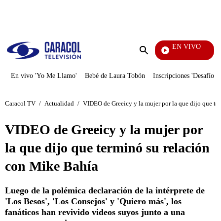
PUBLICIDAD
EN VIVO
Tamb
Enviar
búsqueda
En vivo 'Yo Me Llamo'
Bebé de Laura Tobón
Inscripciones 'Desafío'
Caracol TV
/
Actualidad
/
VIDEO de Greeicy y la mujer por la que dijo que te
VIDEO de Greeicy y la mujer por
la que dijo que terminó su relación
con Mike Bahía
Luego de la polémica declaración de la intérprete de
'Los Besos', 'Los Consejos' y 'Quiero más', los
fanáticos han revivido videos suyos junto a una