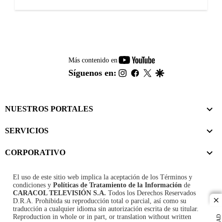
youtube-
Más contenido en
footer
instagram
facebook
twitter
google
Síguenos en:
NUESTROS PORTALES
SERVICIOS
CORPORATIVO
El uso de este sitio web implica la aceptación de los
Términos y
condiciones
y
Políticas de Tratamiento de la Información
de
CARACOL TELEVISIÓN S.A.
Todos los Derechos Reservados
D.R.A. Prohibida su reproducción total o parcial, así como su
cl
traducción a cualquier idioma sin autorización escrita de su titular.
Reproduction in whole or in part, or translation without written