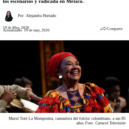
los escenarios y radicada en México.
Por:
Alejandra Hurtado
19 de May, 2026
Compartir
Actualizado: 19 de may, 2026
Murió Totó La Momposina, cantautora del folclor colombiano, a sus 85
años
Foto: Caracol Televisión