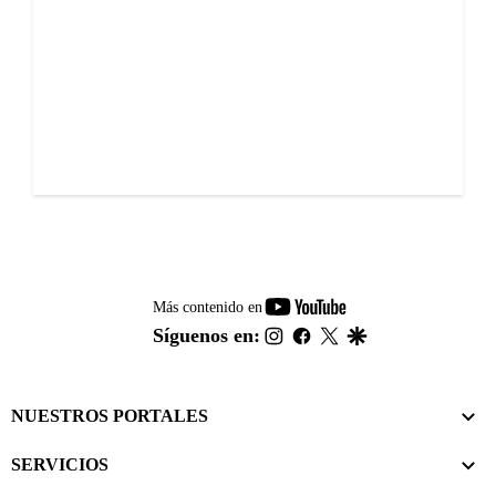
youtube-
Más contenido en
footer
instagram
facebook
twitter
google
Síguenos en:
NUESTROS PORTALES
SERVICIOS