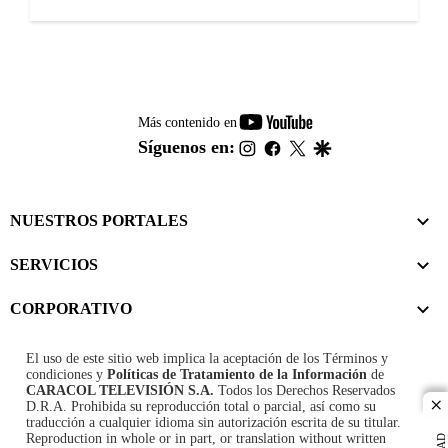
youtube-
Más contenido en
footer
instagram
facebook
twitter
google
Síguenos en:
NUESTROS PORTALES
SERVICIOS
CORPORATIVO
El uso de este sitio web implica la aceptación de los
Términos y
condiciones
y
Políticas de Tratamiento de la Información
de
CARACOL TELEVISIÓN S.A.
Todos los Derechos Reservados
D.R.A. Prohibida su reproducción total o parcial, así como su
cl
traducción a cualquier idioma sin autorización escrita de su titular.
Reproduction in whole or in part, or translation without written