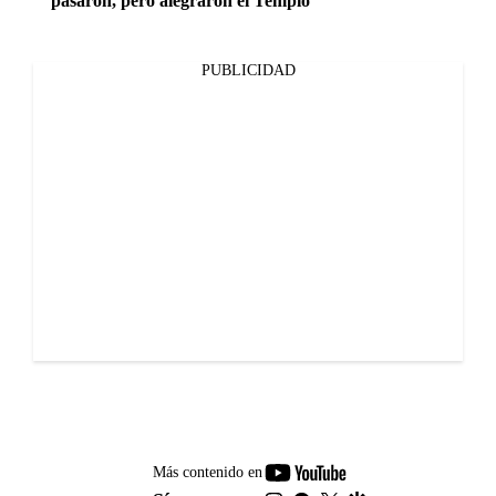
pasaron, pero alegraron el Templo
PUBLICIDAD
youtube-
Más contenido en
footer