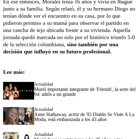
En ese entonces, Morales tenía 16 años y vivía en Ibagué
junto a su familia. Según relató, él y su hermano Diego no
tenían dónde ver el encuentro en su casa, por lo que
pidieron permiso a su mamá para observar el partido en
una cancha de tejo ubicada frente a su vivienda. Aquella
jornada quedó marcada no solo por el histórico triunfo 5-0
de la selección colombiana,
sino también por una
decisión que influyó en su futuro profesional.
Lee más:
Actualidad
Murió importante integrante de 'Friends', la serie del
94: adiós a un grande
Actualidad
Anne Hathaway, actriz de 'El Diablo Se Viste A La
Moda, está embarazada a los 43 años
Actualidad