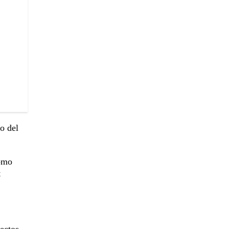
o del
como
t