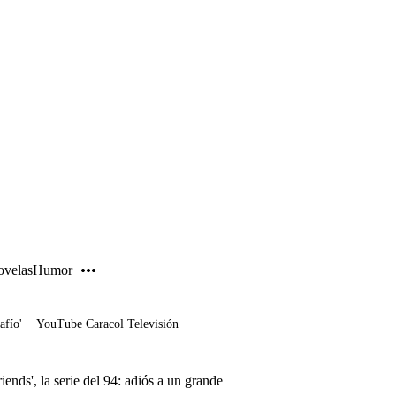
PUBLICIDAD
velas
Humor
afío'
YouTube Caracol Televisión
iends', la serie del 94: adiós a un grande