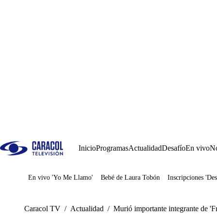
Inicio
Programas
Actualidad
Desafío
En vivo
No
En vivo 'Yo Me Llamo'
Bebé de Laura Tobón
Inscripciones 'Des
Juegos
Caracol TV
/
Actualidad
/
Murió importante integrante de 'Fr