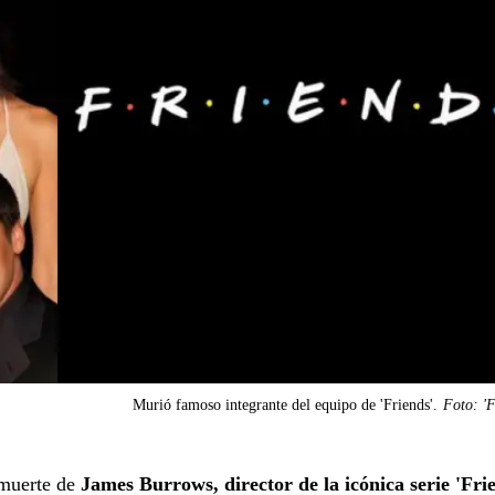
Murió famoso integrante del equipo de 'Friends'.
Foto: 'F
 muerte de
James Burrows, director de la icónica serie 'Frie