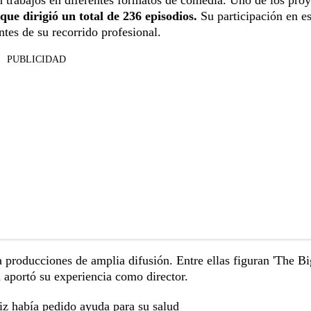
n trabajos en diferentes formatos de comedia. Uno de los pro
 que dirigió un total de 236 episodios.
Su participación en es
ntes de su recorrido profesional.
PUBLICIDAD
 producciones de amplia difusión. Entre ellas figuran 'The B
 aportó su experiencia como director.
riz había pedido ayuda para su salud