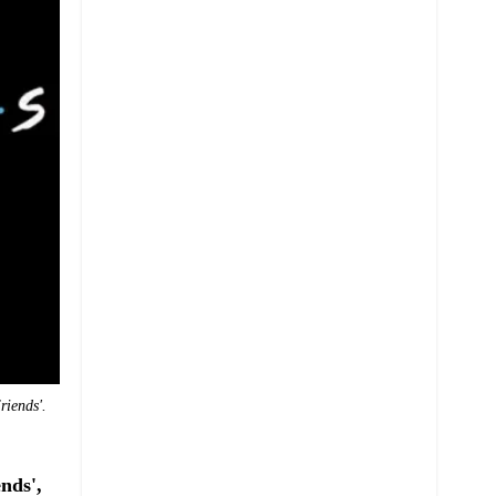
riends'.
nds',