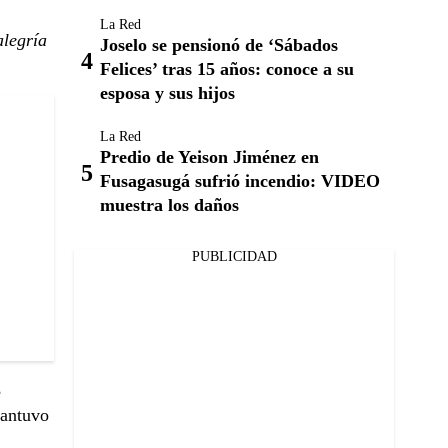
La Red
alegría
Joselo se pensionó de ‘Sábados
Felices’ tras 15 años: conoce a su
esposa y sus hijos
La Red
Predio de Yeison Jiménez en
Fusagasugá sufrió incendio: VIDEO
muestra los daños
PUBLICIDAD
e
mantuvo