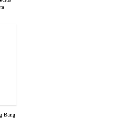
yectos
ta
ig Bang