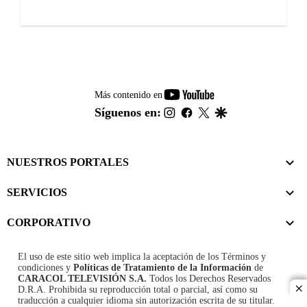
youtube-
Más contenido en
footer
instagram
facebook
twitter
google
Síguenos en:
NUESTROS PORTALES
SERVICIOS
CORPORATIVO
El uso de este sitio web implica la aceptación de los
Términos y
condiciones
y
Políticas de Tratamiento de la Información
de
CARACOL TELEVISIÓN S.A.
Todos los Derechos Reservados
D.R.A. Prohibida su reproducción total o parcial, así como su
cl
traducción a cualquier idioma sin autorización escrita de su titular.