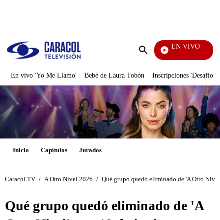
PUBLICIDAD
EN VIVO
Día A Día
Enviar
búsqueda
En vivo 'Yo Me Llamo'
Bebé de Laura Tobón
Inscripciones 'Desafío'
Inicio
Capítulos
Jurados
Caracol TV
/
A Otro Nivel 2026
/
Qué grupo quedó eliminado de 'A Otro Nivel'
Qué grupo quedó eliminado de 'A