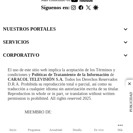
footer
instagram
facebook
twitter
google
Síguenos en:
NUESTROS PORTALES
SERVICIOS
CORPORATIVO
El uso de este sitio web implica la aceptación de los
Términos y
condiciones
y
Políticas de Tratamiento de la Información
de
CARACOL TELEVISIÓN S.A.
Todos los Derechos Reservados
D.R.A. Prohibida su reproducción total o parcial, así como su
cl
traducción a cualquier idioma sin autorización escrita de su titular.
Reproduction in whole or in part, or translation without written
PUBLICIDAD
permission is prohibited. All rights reserved 2025.
MIEMBRO DE:
Inicio
Programas
Actualidad
Desafío
En vivo
Más