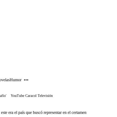
PUBLICIDAD
velas
Humor
afío'
YouTube Caracol Televisión
este era el país que buscó representar en el certamen