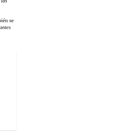
 las
bién se
antes