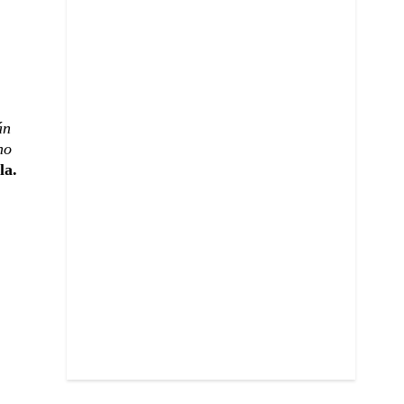
án
no
la.