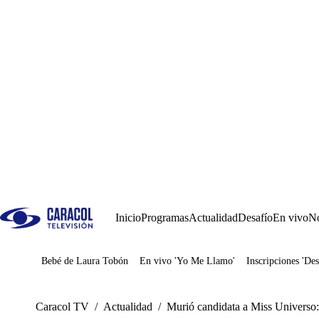
Inicio
Programas
Actualidad
Desafío
En vivo
No
Bebé de Laura Tobón
En vivo 'Yo Me Llamo'
Inscripciones 'Des
Juegos
Caracol TV
/
Actualidad
/
Murió candidata a Miss Universo: 