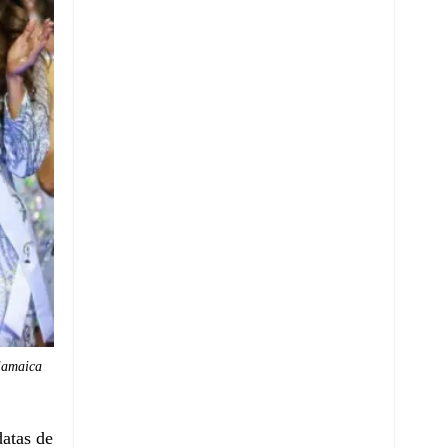
jamaica
datas de